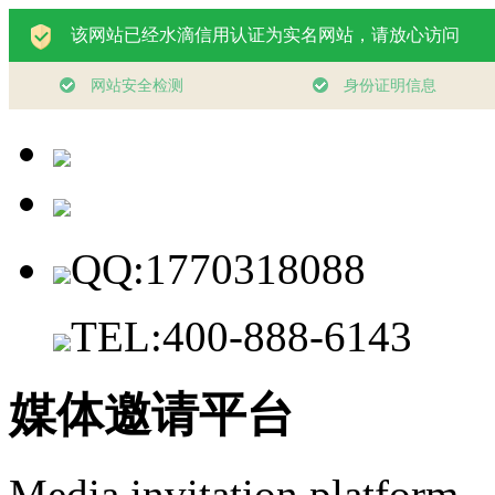
QQ:1770318088
TEL:400-888-6143
媒体邀请平台
Media invitation platform